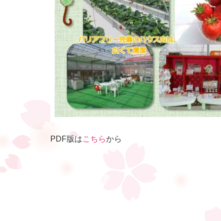
PDF版は
こちら
から