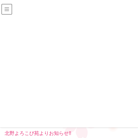
その他
HOME
その他
5月中はコロナ対策継続中
2020年5月26日
その他
5月中はコロナ対策継続中
5月中はコロナ対策継続対応です。6月以降変更があればホ
ームページにて
アップさせていただきます。
北野よろこび苑よりお知らせ!!